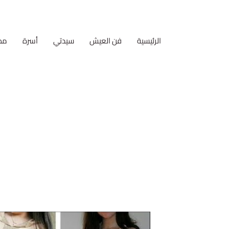
الرئيسية
فن العيش
سيدتي
أسرة
مط