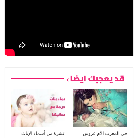
قد يعجبك ايضا
في المغرب الأم عروس
عشرة من أسماء اﻹناث