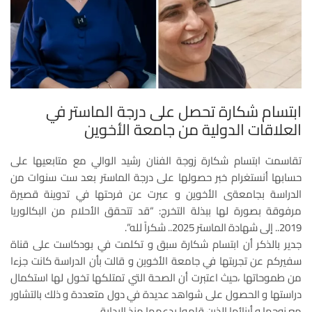
ابتسام شكارة تحصل على درجة الماستر في
العلاقات الدولية من جامعة الأخوين
تقاسمت ابتسام شكارة زوجة الفنان رشيد الوالي مع متابعيها على
حسابها أنستغرام خبر حصولها على درجة الماستر بعد ست سنوات من
الدراسة بجامعةى الأخوين و عبرت عن فرحتها في تدوينة قصيرة
مرفوقة بصورة لها ببذلة التخرج: “قد تتحقق الأحلام من البكالوريا
2019.. إلى شهادة الماستر 2025.. شكراً لله”.
جدير بالذكر أن ابتسام شكارة سبق و تكلمت في بودكاست على قناة
سفيركم عن تجربتها في جامعة الأخوين و قالت بأن الدراسة كانت جزءا
من طموحاتها ،حيث اعتبرت أن الصحة التي تمتلكها تخول لها استكمال
دراستها و الحصول على شواهد عديدة في دول متعددة و ذلك بالتشاور
مع زوجها و أبنائها الذين قاموا بدعمها منذ البداية.