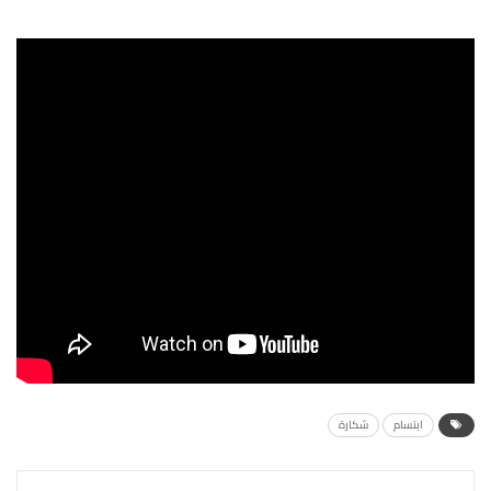
ابتسام
شكارة