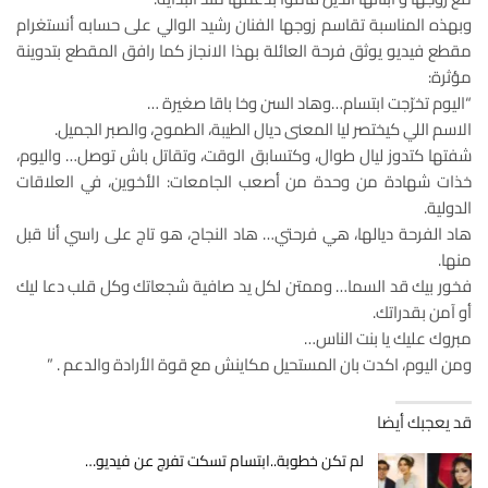
وبهذه المناسبة تقاسم زوجها الفنان رشيد الوالي على حسابه أنستغرام
مقطع فيديو يوثق فرحة العائلة بهذا الانجاز كما رافق المقطع بتدوينة
مؤثرة:
“اليوم تخرّجت ابتسام…وهاد السن وخا باقا صغيرة …
الاسم اللي كيختصر ليا المعنى ديال الطيبة، الطموح، والصبر الجميل.
شفتها كتدوز ليال طوال، وكتسابق الوقت، وتقاتل باش توصل… واليوم،
خذات شهادة من وحدة من أصعب الجامعات: الأخوين، في العلاقات
الدولية.
هاد الفرحة ديالها، هي فرحتي… هاد النجاح، هو تاج على راسي أنا قبل
منها.
فخور بيك قد السما… وممتن لكل يد صافية شجعاتك وكل قلب دعا ليك
أو آمن بقدراتك.
مبروك عليك يا بنت الناس…
ومن اليوم، اكدت بان المستحيل مكاينش مع قوة الأرادة والدعم . ”
قد يعجبك أيضا
لم تكن خطوبة..ابتسام تسكت تفرج عن فيديو…