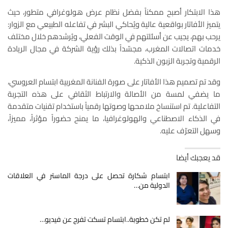
هذا الابتكار أصبح ممكناً بفضل نظام عرض هولوغرافي متطور، حيث
يتميز الأفاتار بواقعية عالية ويُحاكي البشر في تفاعله الطبيعي مع الزوار:
يرحب بهم، يجيب عن أسئلتهم في الوقت الفعلي، ويُرشدهم خلال مختلف
خدمات اتصالات المغرب، مجسّداً بذلك رؤية الشركة في مجال الريادة
الرقمية وتجربة الزبون الذكية.
وقد تم تصميم هذا الأفاتار على صورة الفنانة المغربية ابتسام العروسي،
ما يضفي لمسة من الأصالة والارتباط الثقافي على هذه التجربة
التفاعلية. تم استنساخ ملامحها وصوتها رقمياً باستخدام تقنيات متقدمة
في الذكاء الاصطناعي والهولوغرافيا، ما يمنح حضوراً مؤثراً، مميزاً،
وسهل التعرّف عليه.
قد يعجبك أيضا
ابتسام شكارة تحصل على درجة الماستر في العلاقات
الدولية من…
لم تكن خطوبة..ابتسام تسكت تفرج عن فيديو…