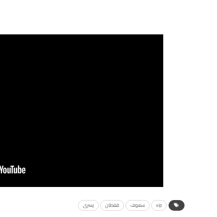
vip
سعوف
قفطان
يسرى