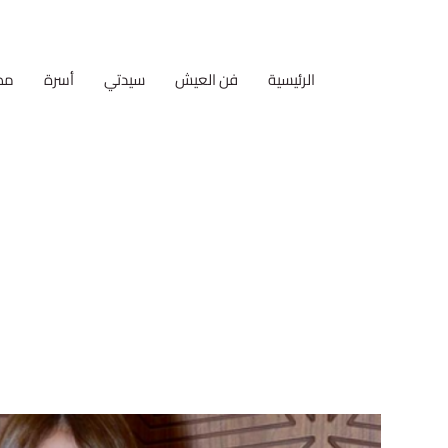
الرئيسية
فن العيش
سيدتي
أسرة
مط