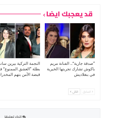
قد يعجبك ايضا
“صدقة جارية”.. الفنانة مريم
النجمة التركية بيرين سا
باكوش تشارك تجربتها الخيرية
بطلة “العشق الممنوع” ف
في بنغلاديش
قبضة الأمن بتهم المخدرا
السابق
التالي
اترك تعليقا