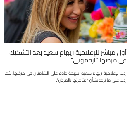
أول مباشر للإعلامية ريهام سعيد بعد التشكيك
في مرضها “ارحموني”
ردت لإعلامية ريهام سعيد، بلهجة حادة على الشامتين في مرضها، كما
ردت على ما تردد بشأن “متاجرتها بالمرض”.