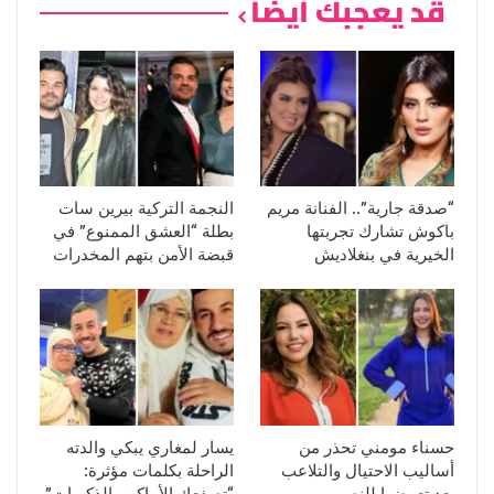
قد يعجبك ايضا
“صدقة جارية”.. الفنانة مريم
النجمة التركية بيرين سات
باكوش تشارك تجربتها
بطلة “العشق الممنوع” في
الخيرية في بنغلاديش
قبضة الأمن بتهم المخدرات
حسناء مومني تحذر من
يسار لمغاري يبكي والدته
أساليب الاحتيال والتلاعب
الراحلة بكلمات مؤثرة:
بعد تعرضها للنصب
“تصفعك الأماكن والذكريات”