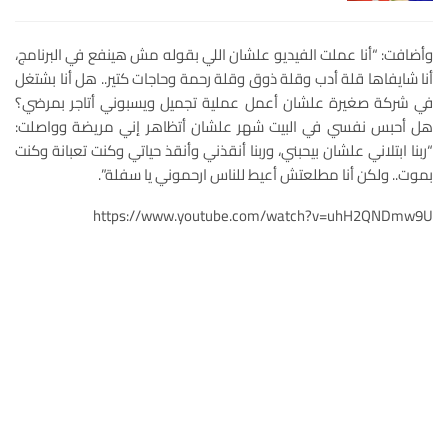
وأضافت: “أنا عملت الفيديو علشان اللي بقوله مش هينفع في البرنامج،
أنا شايفاها قلة أدب وقلة ذوق وقلة رحمة وحاجات كتير.. هل أنا بشتغل
في شركة صغيرة علشان أعمل عملية تجميل ويسبوني أتاجر بمرضي؟
هل أحبس نفسي في البيت شهر علشان أتظاهر إني مريضة وواصلت:
“ربنا ابتلاني علشان بيحبني، وربنا أنقذني وأنقذ حياتي وكنت تعبانة وكنت
بموت.. ولكن أنا مطلعتش أعيط للناس ارحموني يا سفلة”.
https://www.youtube.com/watch?v=uhH2QNDmw9U