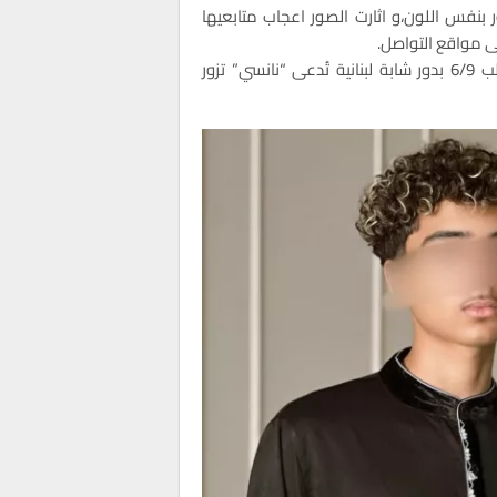
ر بنفس اللون،و اثارت الصور اعجاب متابعيها
لى مواقع التواصل.
وجدير بالذكر أن فاتي جمالي قد شاركت في الفيلم المغربي قلب 6/9 بدور شابة لبنانية تُدعى “نانسي” تزور