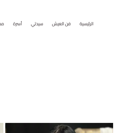
الرئيسية
فن العيش
سيدتي
أسرة
مط