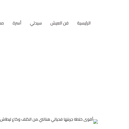
الرئيسية
فن العيش
سيدتي
أسرة
مط