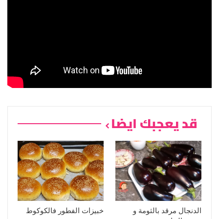
قد يعجبك ايضا
الدنجال مرقد بالثومة و
خبيزات الفطور فالكوكوط