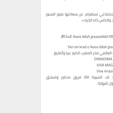
اجتماعي نستغرام، عن سعادتها بفوز النسور
الكاس دّاه الجّراد».
Yan sin krad o lkass ddah jjr
 العالمي فخر المغرب الكبير عربا وأمازيغ .
DIMADIMA 
VIVA MAG
Vive imaz
وهارد لك الشبيبة JSK فريق محترم واستحق
 للنهاية .