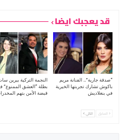
قد يعجبك ايضا
“صدقة جارية”.. الفنانة مريم
النجمة التركية بيرين سا
باكوش تشارك تجربتها الخيرية
بطلة “العشق الممنوع” ف
في بنغلاديش
قبضة الأمن بتهم المخدرا
السابق
التالي