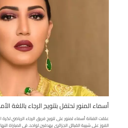
أسماء المنور تحتفل بتتويج الرجاء باللغة الأما
علقت الفنانة أسماء لمنور على تتويج فريق الرجاء الرياضي لكرة ا
الفوز على شبيبة القبائل الجزائري بهدفين لواحد، في المباراة الن