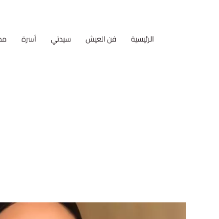
الرئيسية
فن العيش
سيدتي
أسرة
مط