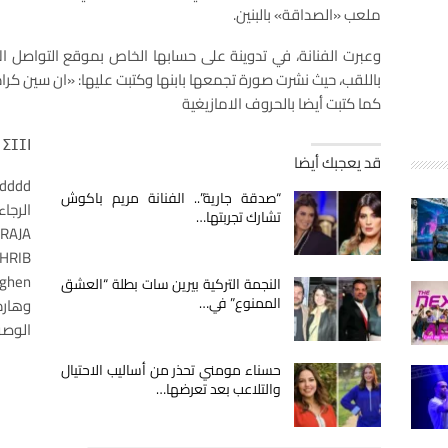
ملعب «الصداقة» بالبنين.
وعبرت الفنانة، في تدوينة على حسابها الخاص بموقع التواصل ال
باللقب، حيث نشرت صورة تجمعها بابنها وكتبت عليها: «ان سين كراد و
كما كتبت أيضا بالحروف الامازيغية
قد يعجبك أيضا
adddd
“صدقة جارية”.. الفنانة مريم باكوش
الرجاء
تشارك تجربتها…
RAJA
HRIB
ighen
النجمة التركية بيرين سات بطلة “العشق
الممنوع” في…
الوصول
حسناء مومني تحذر من أساليب الاحتيال
والتلاعب بعد تعرضها…