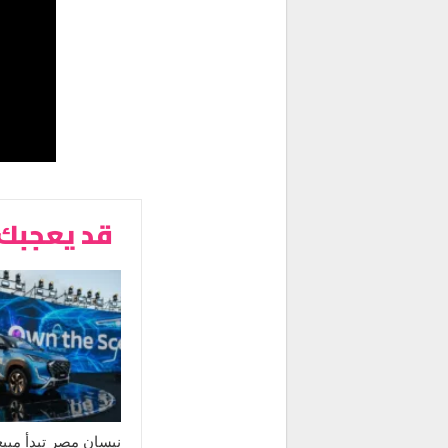
قد يعجبك 
نيسان مصر تبدأ مبي