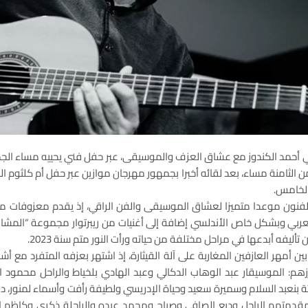
من الثامنة مساء، بعد لقائه أخبرا بجمهور مهرجان موازين عبر حفل أم كلثوم ا
الخامس.
الفنون موعدا متميزا لعشاق الموسيقى والفن الراقي، إذ يقدم معزوفات موس
ربي وبشكل خاص الأندلسي إضافة إلى أغنيات من ريبرتوار مجموعة “المشا
ليفه أبدعها في مراحل مختلفة من حياته ورأت النور متم سنة 2023.
ين أمهر العازفين المغاربة على آلة القيثارة، إذ اشتهر بعزفه المتفرد مع أشه
ة، من أبرزهم: الموسيقار عبد الوهاب الدكالي وعبد الهادي بلخياط والراحل محم
يثة بنعبد السلام وسميرة سعيد وحياة الإدريسي ولطيفة رأفت وأسماء لمنور،
مقدمتهم الراحل وديع الصافي وصباح ومحمد عبده والراحلة ذكرى وكاظم