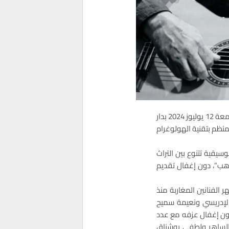
يلتقي العازف الموسيقي أحمد الكندوز مع عشاق العزف والموسيقى، عبر حفل فني يحييه مساء الجمعة 12 يوليوز 2024 بدار
لمنظم بتقنية الهولوغرام
يقية تتنوع بين التراث
هب”، دون إغفال تقديم
ر الفنانين المغاربة منذ
ود الإدريسي ونعيمة سميح
 دون إغفال عزفه مع عدد
 الساهر ولطفي بوشناق