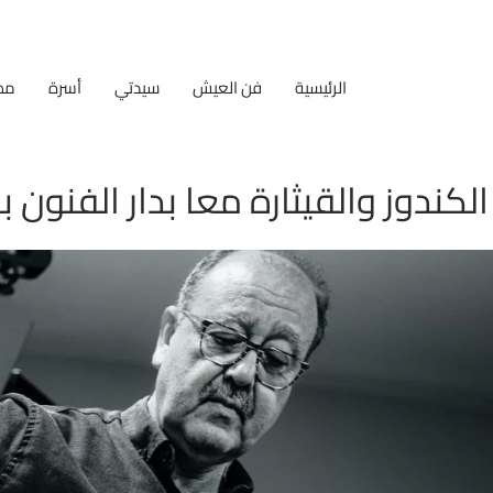
الرئيسية
فن العيش
سيدتي
أسرة
مط
لكندوز والقيثارة معا بدار الفنون با