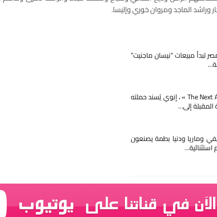
 وراشد الماجد ومروان خوري وإليسا.
صر تبدأ مبيعات “نيسان ماجنيت”
ة…
مع « The Next Ad » ، إنوي يُسند حملته
ة المقبلة إلى…
يفي وماريا ودنيا بطمة يصنعون
م استثنائية…