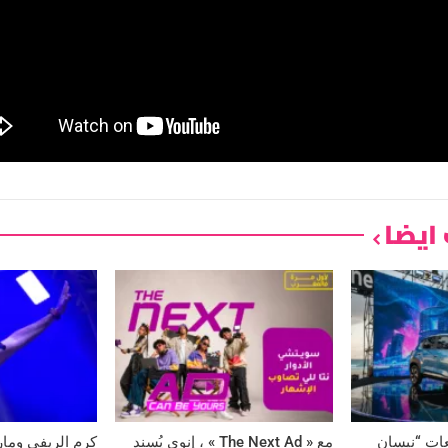
ايضا
عات “نيسان
مع « The Next Ad » ، إنوي يُسند
كرم الريفي وماري